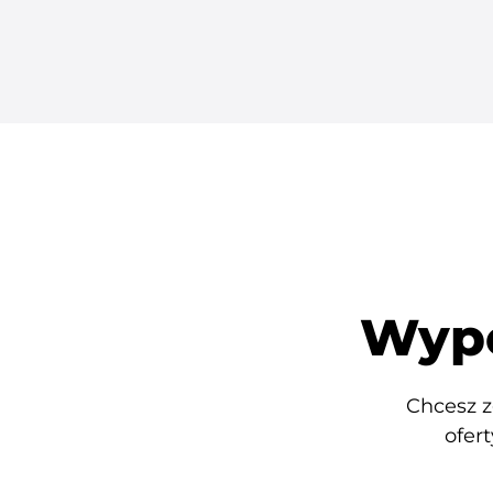
Wype
Chcesz z
ofer